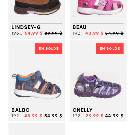
CHIC
SANDALE
SANDALE
SPORT
CHIC
SANDALE
SPORT
SANDALE
BOTTE HIVER
SPORT
SOULIER
SOLDES
FILLE
LINDSEY-G
BEAU
SOULIER
19685
64.99 $
89.99 $
19201
43.99 $
54.99 $
FILLE
SOULIER
GARCON
SOULIER
GARCON
BOTTE HIVER
EN SOLDE
EN SOLDE
BOTTE
SOLDES
HIVER
SOLDES
BALBO
ONELLY
19202
43.99 $
54.99 $
19203
29.99 $
44.99 $