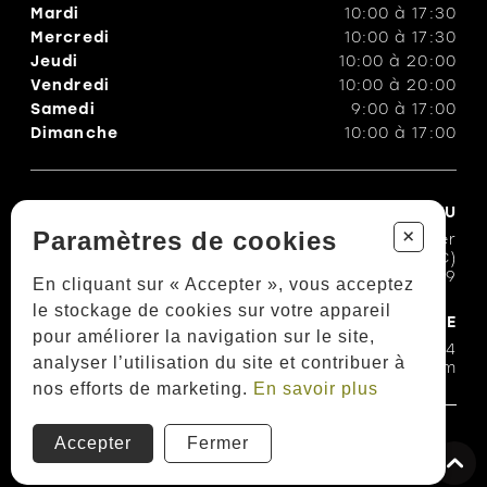
Mardi
10:00
à
17:30
Mercredi
10:00
à
17:30
Jeudi
10:00
à
20:00
Vendredi
10:00
à
20:00
Samedi
9:00
à
17:00
Dimanche
10:00
à
17:00
CHAUSSURES TROTTE-MENU
+
Paramètres de cookies
1100, rue Bouvier
Québec (QC)
G2K 1L9
En cliquant sur « Accepter », vous acceptez
le stockage de cookies sur votre appareil
COURRIEL & TÉLÉPHONE
pour améliorer la navigation sur le site,
418 623-7474
analyser l’utilisation du site et contribuer à
trotte-menubouvier@hotmail.com
nos efforts de marketing.
En savoir plus
Politiques et conditions d'achats
Accepter
Fermer
TOUS DROITS RÉSERVÉS © COPYRIGHT 2026
PROPULSÉ PAR