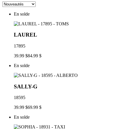
En solde
LAUREL
17895
39.99 $
84.99 $
En solde
SALLY-G
18595
39.99 $
69.99 $
En solde