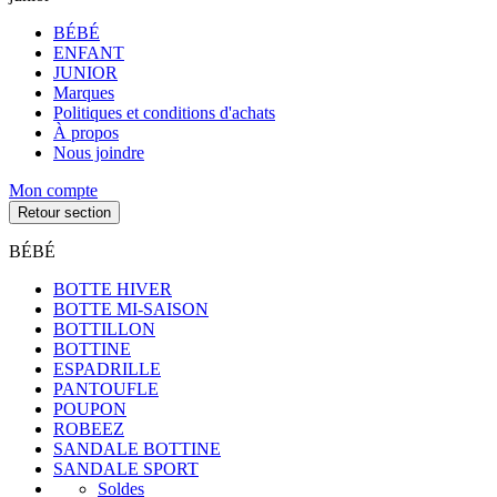
BÉBÉ
ENFANT
JUNIOR
Marques
Politiques et conditions d'achats
À propos
Nous joindre
Mon compte
Retour section
BÉBÉ
BOTTE HIVER
BOTTE MI-SAISON
BOTTILLON
BOTTINE
ESPADRILLE
PANTOUFLE
POUPON
ROBEEZ
SANDALE BOTTINE
SANDALE SPORT
Soldes