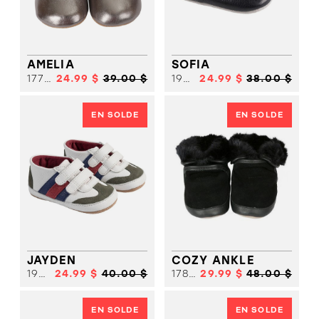
CHIC
SANDALE
SANDALE
SPORT
CHIC
SANDALE
SPORT
SANDALE
BOTTE HIVER
SPORT
SOULIER
SOLDES
FILLE
AMELIA
SOFIA
SOULIER
17785
24.99 $
39.00 $
19878
24.99 $
38.00 $
FILLE
SOULIER
GARCON
SOULIER
GARCON
BOTTE HIVER
EN SOLDE
EN SOLDE
BOTTE
SOLDES
HIVER
SOLDES
JAYDEN
COZY ANKLE
19879
24.99 $
40.00 $
17801
29.99 $
48.00 $
EN SOLDE
EN SOLDE