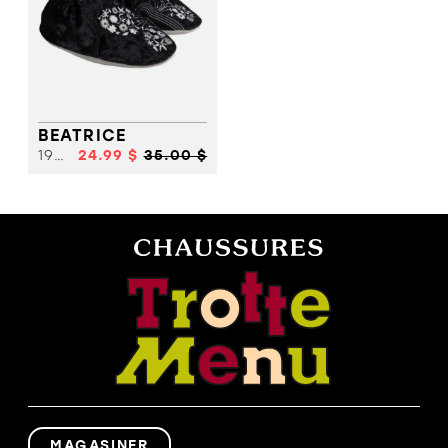
BEATRICE
19872
24.99 $
35.00 $
MAGASINER