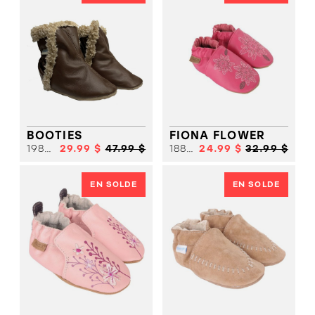
BOOTIES
FIONA FLOWER
19880
29.99 $
47.99 $
18852
24.99 $
32.99 $
EN SOLDE
EN SOLDE