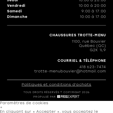
Jeudi
10:00
à
20:00
Vendredi
10:00
à
20:00
Samedi
9:00
à
17:00
Dimanche
10:00
à
17:00
CHAUSSURES TROTTE-MENU
1100, rue Bouvier
Québec (QC)
G2K 1L9
COURRIEL & TÉLÉPHONE
418 623-7474
trotte-menubouvier@hotmail.com
Politiques et conditions d'achats
TOUS DROITS RÉSERVÉS © COPYRIGHT 2026
PROPULSÉ PAR
Paramètres de cookies
+
En cliquant sur « Accepter », vous acceptez le