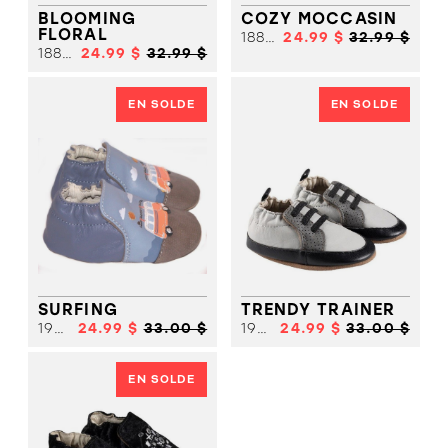
BLOOMING
COZY MOCCASIN
FLORAL
18860
24.99 $
32.99 $
18858
24.99 $
32.99 $
EN SOLDE
EN SOLDE
SURFING
TRENDY TRAINER
19306
24.99 $
33.00 $
19310
24.99 $
33.00 $
EN SOLDE