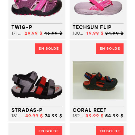
CHIC
SANDALE
SANDALE
SPORT
CHIC
SANDALE
SPORT
SANDALE
BOTTE HIVER
SPORT
SOULIER
SOLDES
FILLE
TWIG-P
TECHSUN FLIP
SOULIER
17156
29.99 $
46.99 $
18058
19.99 $
34.99 $
FILLE
SOULIER
GARCON
SOULIER
GARCON
BOTTE HIVER
EN SOLDE
EN SOLDE
BOTTE
SOLDES
HIVER
SOLDES
STRADAS-P
CORAL REEF
18136
49.99 $
74.99 $
18203
39.99 $
54.99 $
EN SOLDE
EN SOLDE