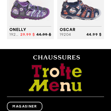
ONELLY
OSCAR
19203
29.99 $
44.99 $
19204
44.99 $
MAGASINER