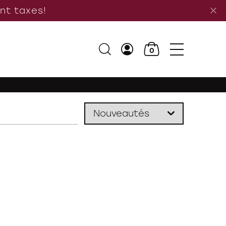
ant taxes!
0