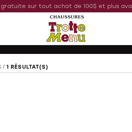
 gratuite sur tout achat de 100$ et plus av
S
1
RÉSULTAT(S)