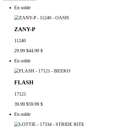
En solde
ZANY-P
11240
29.99 $
44.99 $
En solde
FLASH
17121
39.99 $
59.99 $
En solde