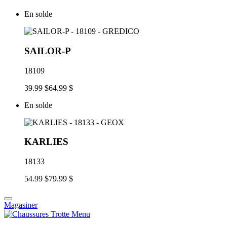
En solde
SAILOR-P
18109
39.99 $
64.99 $
En solde
KARLIES
18133
54.99 $
79.99 $
Magasiner