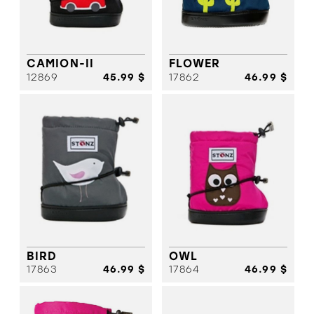
CHIC
SANDALE
SANDALE
SPORT
CHIC
SANDALE
SPORT
SANDALE
BOTTE HIVER
SPORT
SOULIER
SOLDES
FILLE
CAMION-II
FLOWER
SOULIER
12869
45.99 $
17862
46.99 $
FILLE
SOULIER
GARCON
SOULIER
GARCON
BOTTE HIVER
BOTTE
SOLDES
HIVER
SOLDES
BIRD
OWL
17863
46.99 $
17864
46.99 $