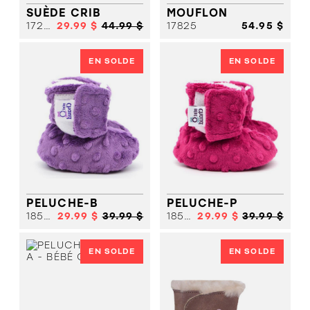
SUÈDE CRIB
MOUFLON
17280
29.99 $
44.99 $
17825
54.95 $
EN SOLDE
EN SOLDE
PELUCHE-B
PELUCHE-P
18557
29.99 $
39.99 $
18557 A
29.99 $
39.99 $
EN SOLDE
EN SOLDE