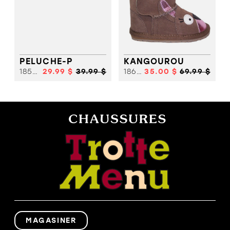
PELUCHE-P
KANGOUROU
18558 A
29.99 $
39.99 $
18610
35.00 $
69.99 $
MAGASINER