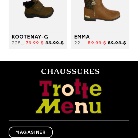
KOOTENAY-G
EMMA
22578
79.99 $
99.99 $
22597
59.99 $
89.99 $
MAGASINER