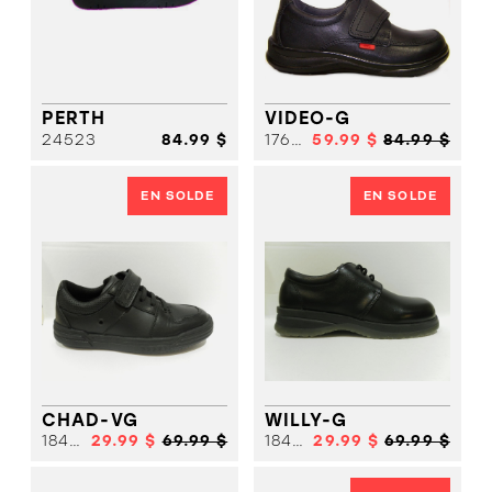
CHIC
SANDALE
SANDALE
SPORT
CHIC
SANDALE
SPORT
SANDALE
BOTTE HIVER
SPORT
SOULIER
SOLDES
FILLE
SOULIER
PERTH
VIDEO-G
FILLE
SOULIER
24523
84.99 $
17603
59.99 $
84.99 $
GARCON
SOULIER
GARCON
BOTTE HIVER
BOTTE
SOLDES
EN SOLDE
EN SOLDE
HIVER
SOLDES
CHAD-VG
WILLY-G
18457
29.99 $
69.99 $
18469
29.99 $
69.99 $