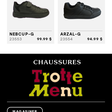
NEBCUP-G
ARZAL-G
23553
99.99 $
23554
94.99 $
MAGASINER