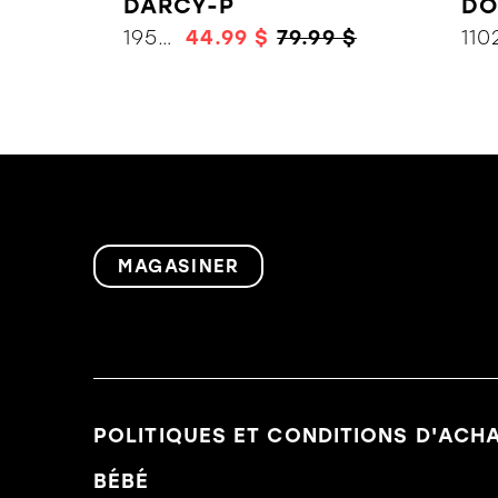
DARCY-P
DO
19573
44.99 $
79.99 $
110
MAGASINER
POLITIQUES ET CONDITIONS D'ACH
BÉBÉ