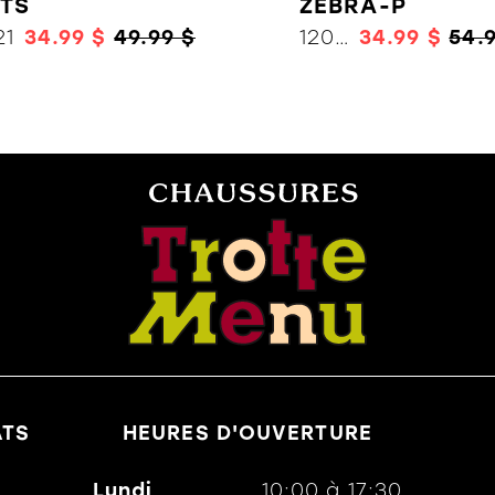
TS
ZEBRA-P
21
34.99 $
49.99 $
12019
34.99 $
54.
ATS
HEURES D'OUVERTURE
Lundi
10:00
à
17:30