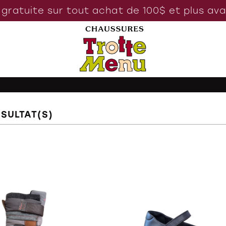
 gratuite sur tout achat de 100$ et plus av
ÉSULTAT(S)