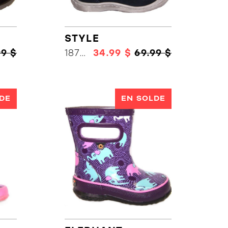
STYLE
99 $
18758
34.99 $
69.99 $
DE
EN SOLDE