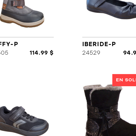
FFY-P
IBERIDE-P
505
114.99 $
24529
94.
EN SOL