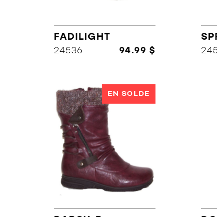
FADILIGHT
SP
24536
94.99 $
24
EN SOLDE