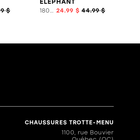
ELEPHANT
99 $
18031
24.99 $
44.99 $
CHAUSSURES TROTTE-MENU
1100, rue Bouvier
Québec (QC)