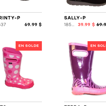
RINTY-P
SALLY-P
537
69.99 $
18594
39.99 $
69.
EN SOLDE
EN SOL