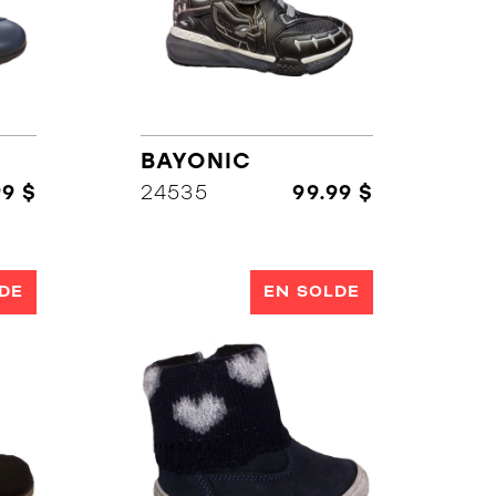
BAYONIC
99 $
24535
99.99 $
DE
EN SOLDE