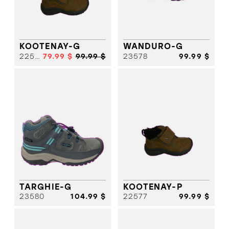
CHIC
SANDALE
SANDALE
SPORT
CHIC
SANDALE
SPORT
SANDALE
BOTTE HIVER
SPORT
SOULIER
SOLDES
FILLE
KOOTENAY-G
WANDURO-G
SOULIER
22578
79.99 $
99.99 $
23578
99.99 $
FILLE
SOULIER
GARCON
SOULIER
GARCON
BOTTE HIVER
BOTTE
SOLDES
HIVER
SOLDES
TARGHIE-G
KOOTENAY-P
23580
104.99 $
22577
99.99 $