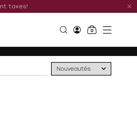
ant taxes!
0