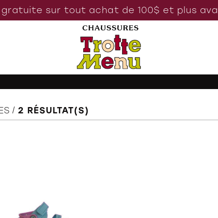
 gratuite sur tout achat de 100$ et plus av
ES
2
RÉSULTAT(S)