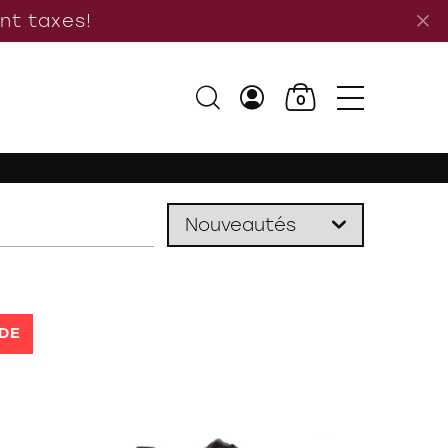
ant taxes!
0
DE