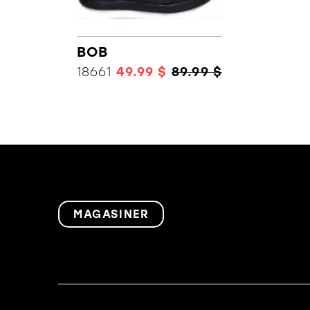
BOB
18661
49.99 $
89.99 $
MAGASINER