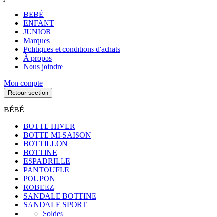
BÉBÉ
ENFANT
JUNIOR
Marques
Politiques et conditions d'achats
À propos
Nous joindre
Mon compte
Retour section
BÉBÉ
BOTTE HIVER
BOTTE MI-SAISON
BOTTILLON
BOTTINE
ESPADRILLE
PANTOUFLE
POUPON
ROBEEZ
SANDALE BOTTINE
SANDALE SPORT
Soldes