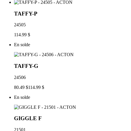
TAFFY-P
24505
114.99 $
En solde
TAFFY-G
24506
80.49 $
114.99 $
En solde
GIGGLE F
21501