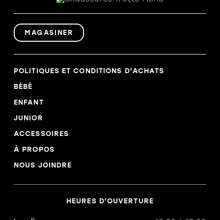
SPORT
SOULIER
SOLDES
FILLE
SOULIER
FILLE
SOULIER
MAGASINER
GARCON
SOULIER
GARCON
BOTTE HIVER
BOTTE
SOLDES
HIVER
POLITIQUES ET CONDITIONS D'ACHATS
SOLDES
BÉBÉ
ENFANT
JUNIOR
ACCESSOIRES
À PROPOS
NOUS JOINDRE
HEURES D'OUVERTURE