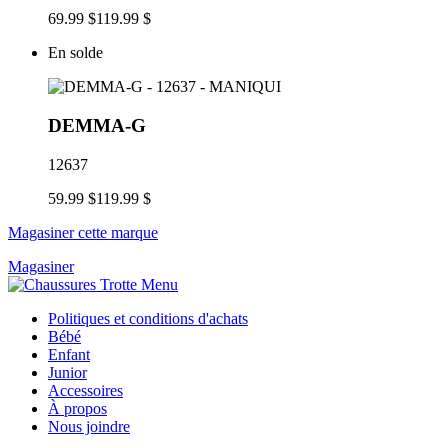
69.99 $
119.99 $
En solde
DEMMA-G
12637
59.99 $
119.99 $
Magasiner cette marque
Magasiner
Politiques et conditions d'achats
Bébé
Enfant
Junior
Accessoires
À propos
Nous joindre