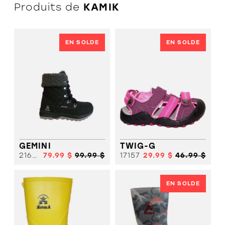
CHIC
SANDALE
SANDALE
Produits de
KAMIK
SPORT
CHIC
SANDALE
SPORT
SANDALE
BOTTE HIVER
SPORT
SOULIER
SOLDES
EN SOLDE
EN SOLDE
FILLE
SOULIER
FILLE
SOULIER
GARCON
SOULIER
GARCON
BOTTE HIVER
BOTTE
SOLDES
HIVER
SOLDES
GEMINI
TWIG-G
21673
79.99 $
99.99 $
17157
29.99 $
46.99 $
EN SOLDE