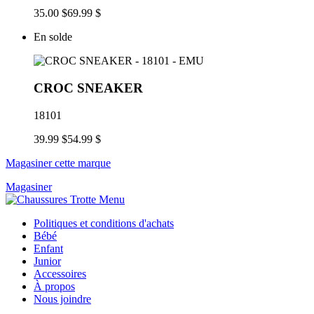
35.00 $
69.99 $
En solde
CROC SNEAKER
18101
39.99 $
54.99 $
Magasiner cette marque
Magasiner
Politiques et conditions d'achats
Bébé
Enfant
Junior
Accessoires
À propos
Nous joindre