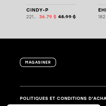
CINDY-P
EH
22100
36.79 $
45.99 $
MAGASINER
POLITIQUES ET CONDITIONS D'ACH