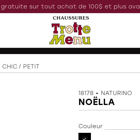
 gratuite sur tout achat de 100$ et plus av
 CHIC
PETIT
18178
-
NATURINO
NOËLLA
Couleur