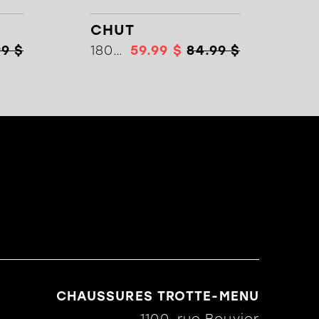
CHUT
99 $
18024
59.99 $
84.99 $
CHAUSSURES TROTTE-MENU