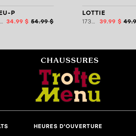
EU-P
LOTTIE
18273
34.99 $
54.99 $
17334
39.99 $
49.
ATS
HEURES D'OUVERTURE