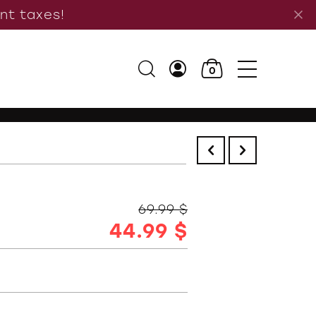
ant taxes!
0
69.99 $
44.99 $