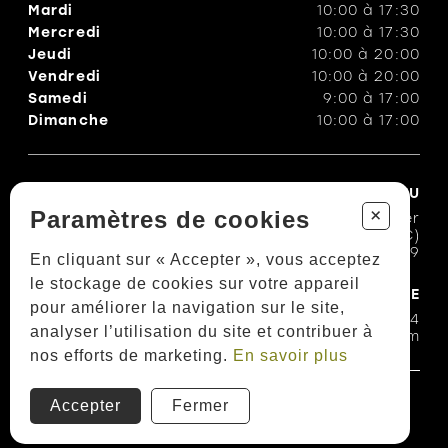
Mardi
10:00
à
17:30
Mercredi
10:00
à
17:30
Jeudi
10:00
à
20:00
Vendredi
10:00
à
20:00
Samedi
9:00
à
17:00
Dimanche
10:00
à
17:00
CHAUSSURES TROTTE-MENU
+
Paramètres de cookies
1100, rue Bouvier
Québec (QC)
G2K 1L9
En cliquant sur « Accepter », vous acceptez
le stockage de cookies sur votre appareil
COURRIEL & TÉLÉPHONE
pour améliorer la navigation sur le site,
418 623-7474
analyser l’utilisation du site et contribuer à
trotte-menubouvier@hotmail.com
nos efforts de marketing.
En savoir plus
Politiques et conditions d'achats
Accepter
Fermer
TOUS DROITS RÉSERVÉS © COPYRIGHT 2026
PROPULSÉ PAR