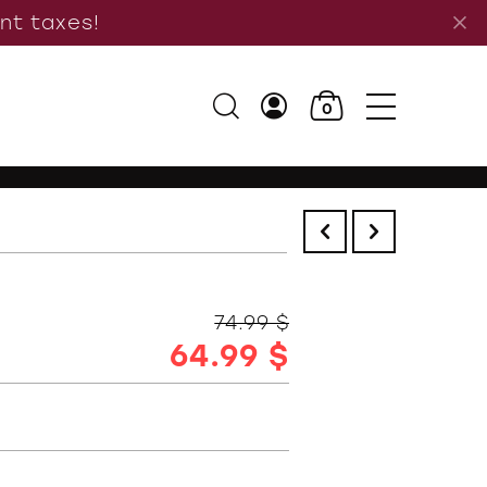
ant taxes!
0
74.99 $
64.99 $