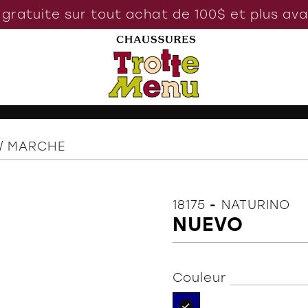
 gratuite sur tout achat de 100$ et plus av
MARCHE
18175
-
NATURINO
NUEVO
Couleur