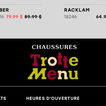
BER
RACKLAM
16
79.99 $
89.99 $
18246
64.
ATS
HEURES D'OUVERTURE