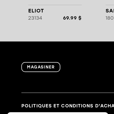
ELIOT
SA
23134
69.99 $
180
MAGASINER
POLITIQUES ET CONDITIONS D'ACH