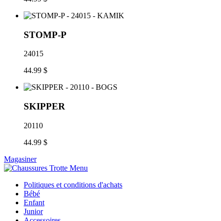
STOMP-P
24015
44.99 $
SKIPPER
20110
44.99 $
Magasiner
Politiques et conditions d'achats
Bébé
Enfant
Junior
Accessoires