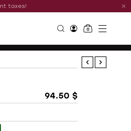
ant taxes!
0
94.50 $