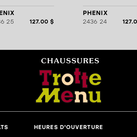
ENIX
PHENIX
36 25
127.00 $
2436 24
127.
ATS
HEURES D'OUVERTURE