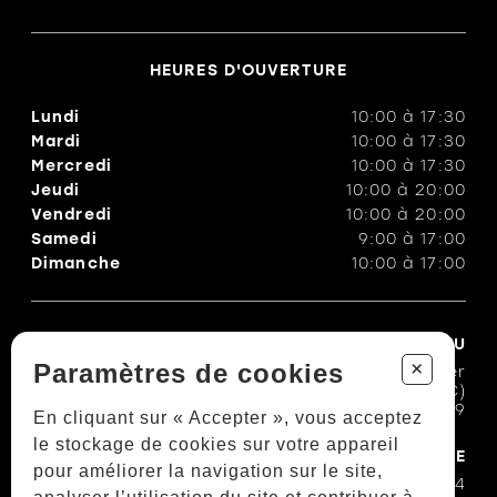
HEURES D'OUVERTURE
Lundi
10:00
à
17:30
Mardi
10:00
à
17:30
Mercredi
10:00
à
17:30
Jeudi
10:00
à
20:00
Vendredi
10:00
à
20:00
Samedi
9:00
à
17:00
Dimanche
10:00
à
17:00
CHAUSSURES TROTTE-MENU
+
Paramètres de cookies
1100, rue Bouvier
Québec (QC)
G2K 1L9
En cliquant sur « Accepter », vous acceptez
le stockage de cookies sur votre appareil
COURRIEL & TÉLÉPHONE
pour améliorer la navigation sur le site,
418 623-7474