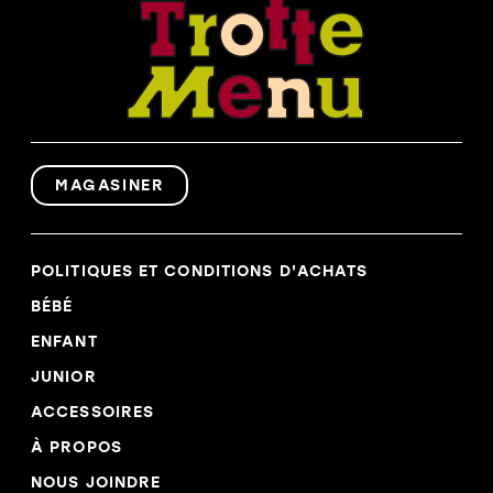
CHIC
SANDALE
SANDALE
SPORT
CHIC
SANDALE
SPORT
SANDALE
BOTTE HIVER
SPORT
SOULIER
SOLDES
FILLE
SOULIER
FILLE
SOULIER
GARCON
SOULIER
GARCON
BOTTE HIVER
MAGASINER
BOTTE
SOLDES
HIVER
SOLDES
POLITIQUES ET CONDITIONS D'ACHATS
BÉBÉ
ENFANT
JUNIOR
ACCESSOIRES
À PROPOS
NOUS JOINDRE