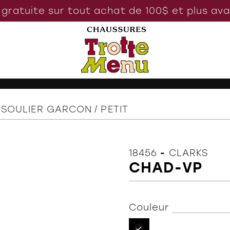
 gratuite sur tout achat de 100$ et plus av
SOULIER GARCON
PETIT
18456
-
CLARKS
CHAD-VP
Couleur