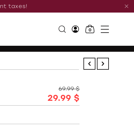
ant taxes!
0
69.99 $
29.99 $